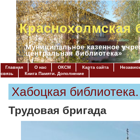
Краснохолмская 
Муниципальное казенное учре
центральная библиотека»
Главная
О нас
ОКСМ
Карта сайта
Независи
связь
Книга Памяти. Дополнение
Хабоцкая библиотека.
Трудовая бригада