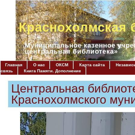
Краснохолмская 
Муниципальное казенное учре
центральная библиотека»
Главная
О нас
ОКСМ
Карта сайта
Независи
связь
Книга Памяти. Дополнение
Центральная библиот
Краснохолмского муни