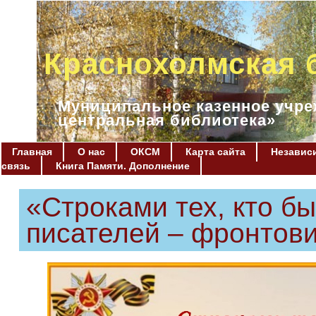
Краснохолмская 
Муниципальное казенное учре
центральная библиотека»
Главная
О нас
ОКСМ
Карта сайта
Независи
связь
Книга Памяти. Дополнение
«Строками тех, кто б
писателей – фронтов