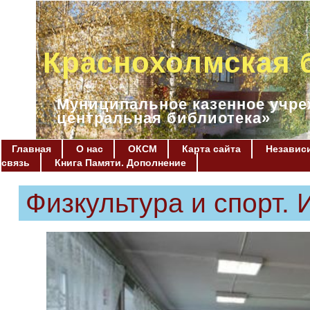
Краснохолмская 
Муниципальное казенное учре
центральная библиотека»
Главная
О нас
ОКСМ
Карта сайта
Независи
связь
Книга Памяти. Дополнение
Физкультура и спорт. 