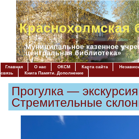
Краснохолмская 
Муниципальное казенное учре
центральная библиотека»
Главная
О нас
ОКСМ
Карта сайта
Независи
связь
Книга Памяти. Дополнение
Прогулка — экскурсия
Стремительные скло