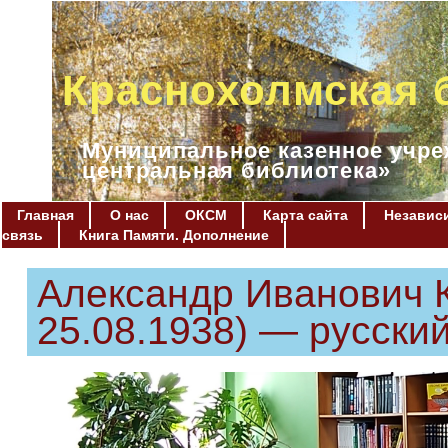
Краснохолмская 
Муниципальное казенное учре
центральная библиотека»
Главная
О нас
ОКСМ
Карта сайта
Независи
связь
Книга Памяти. Дополнение
Александр Иванович К
25.08.1938) — русский