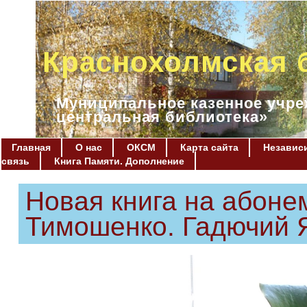
Краснохолмская 
Муниципальное казенное учре
центральная библиотека»
Главная
О нас
ОКСМ
Карта сайта
Независи
связь
Книга Памяти. Дополнение
Новая книга на абоне
Тимошенко. Гадючий 