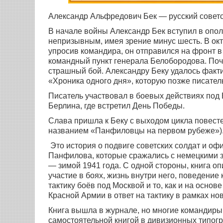
Александр Альфредович Бек — русский советск
В начале войны Александр Бек вступил в опол
непризывным, имея зрение минус шесть. В окт
упросив командира, он отправился на фронт в
командный пункт генерала Белобородова. Поч
страшный бой. Александру Беку удалось факт
«Хроника одного дня», которую позже писател
Писатель участвовал в боевых действиях под 
Берлина, где встретил День Победы.
Слава пришла к Беку с выходом цикла повест
названием «Панфиловцы на первом рубеже»)
Это история о подвиге советских солдат и оф
Панфилова, которые сражались с немецкими 
— зимой 1941 года. С одной стороны, книга 
участие в боях, жизнь внутри него, поведени
тактику боёв под Москвой и то, как и на осно
Красной Армии в ответ на тактику в рамках но
Книга вышла в журнале, но многие командиры,
самостоятельной книгой в дивизионных типогр