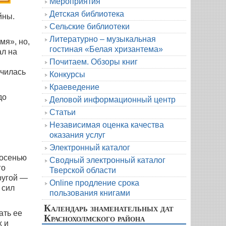
Мероприятия
Детская библиотека
йны.
Сельские библиотеки
Литературно – музыкальная
мя», но,
гостиная «Белая хризантема»
ал на
Почитаем. Обзоры книг
училась
Конкурсы
Краеведение
до
Деловой информационный центр
Статьи
Независимая оценка качества
оказания услуг
Электронный каталог
 осенью
Сводный электронный каталог
го
Тверской области
ругой —
Online продление срока
 сил
пользования книгами
Календарь знаменательных дат
ать ее
Краснохолмского района
х и