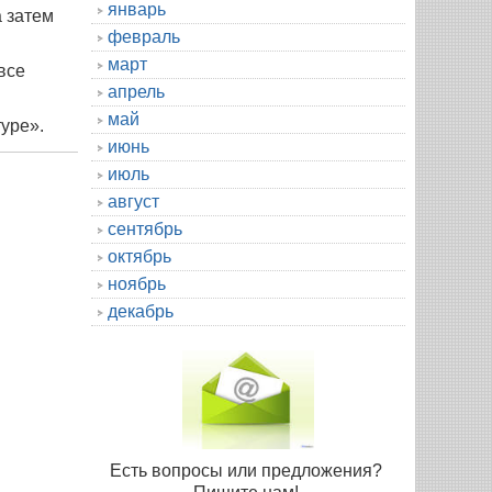
январь
а затем
февраль
март
все
апрель
май
уре».
июнь
июль
август
сентябрь
октябрь
ноябрь
декабрь
Есть вопросы или предложения?