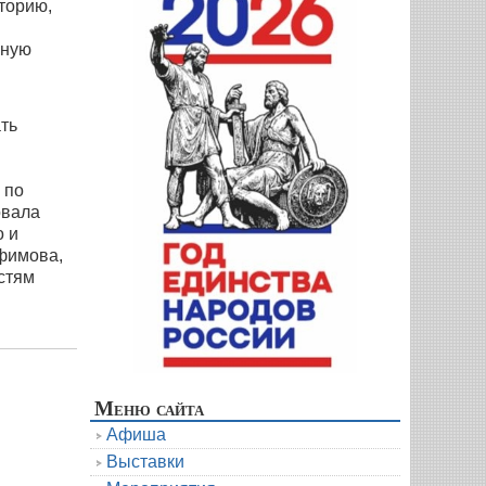
торию,
чную
ть
 по
овала
о и
Ефимова,
стям
Меню сайта
Афиша
Выставки