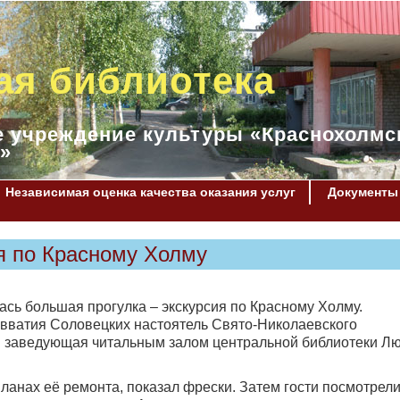
ая библиотека
 учреждение культуры «Краснохолмс
»
Независимая оценка качества оказания услуг
Документы
я по Красному Холму
лась большая прогулка – экскурсия по Красному Холму.
авватия Соловецких настоятель Свято-Николаевского
и заведующая читальным залом центральной библиотеки Л
планах её ремонта, показал фрески. Затем гости посмотрел