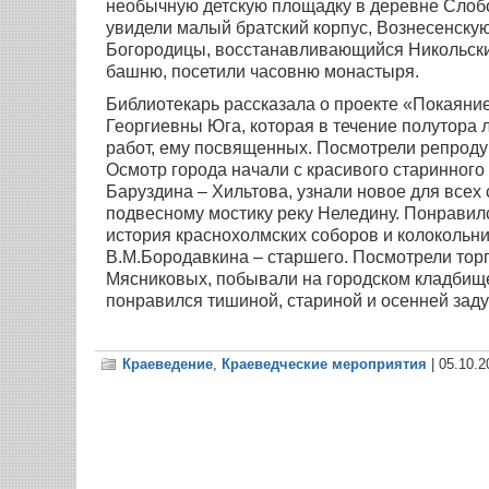
необычную детскую площадку в деревне Слобод
увидели малый братский корпус, Вознесенску
Богородицы, восстанавливающийся Никольский
башню, посетили часовню монастыря.
Библиотекарь рассказала о проекте «Покаян
Георгиевны Юга, которая в течение полутора 
работ, ему посвященных. Посмотрели репродук
Осмотр города начали с красивого старинного
Баруздина – Хильтова, узнали новое для всех 
подвесному мостику реку Неледину. Понравил
история краснохолмских соборов и колокольни
В.М.Бородавкина – старшего. Посмотрели тор
Мясниковых, побывали на городском кладбище
понравился тишиной, стариной и осенней зад
Краеведение
,
Краеведческие мероприятия
| 05.10.2