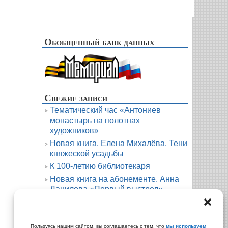
Обобщенный банк данных
Свежие записи
Тематический час «Антониев
монастырь на полотнах
художников»
Новая книга. Елена Михалёва. Тени
княжеской усадьбы
К 100-летию библиотекаря
Новая книга на абонементе. Анна
Данилова «Первый выстрел»
Людмила Мартова. Круиз на краю
бездны
Архивы
Пользуясь нашим сайтом, вы соглашаетесь с тем, что
мы используем