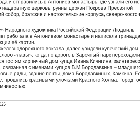
а и отправились в Антониев монастырь, где узнали его ис
ю надвратную церковь, руины церкви Покрова Пресвятой
 собор, братские и настоятельские корпуса, северо-восто
ие» Народного художника Российской Федерации Людмилы
лет работала в Антониевом монастыре и написала тринадца
ции её картин.
 железнодорожного вокзала, далее увидели купеческий дом
слово «лавы», когда по дороге в Заречный парк переходили
ся гостям кирпичный дом купца Ивана Кичигина, заинтерес
, связанная с именами купцов В.М.Бородавкина – младшег
говые ряды, здание почты, дома Бородавкиных, Камкина, 
, прошлись красивыми улочками Красного Холма. Город го
умчивостью.
025