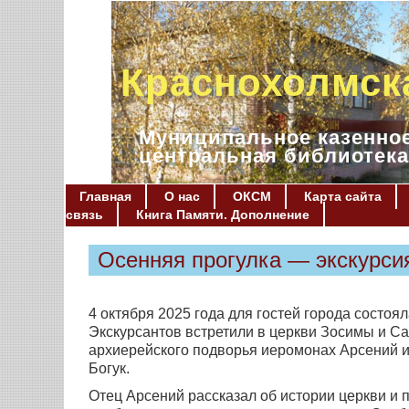
Краснохолмск
Муниципальное казенное
центральная библиотека
Главная
О нас
ОКСМ
Карта сайта
связь
Книга Памяти. Дополнение
Осенняя прогулка — экскурси
4 октября 2025 года для гостей города состоя
Экскурсантов встретили в церкви Зосимы и С
архиерейского подворья иеромонах Арсений 
Богук.
Отец Арсений рассказал об истории церкви и 