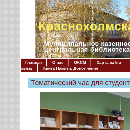
Краснохолмск
Муниципальное казенное
центральная библиотека
Главная
О нас
ОКСМ
Карта сайта
связь
Книга Памяти. Дополнение
Тематический час для студен