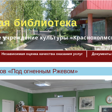
ая библиотека
 учреждение культуры «Краснохолмс
»
Независимая оценка качества оказания услуг
Документы
тов «Под огненным Ржевом»