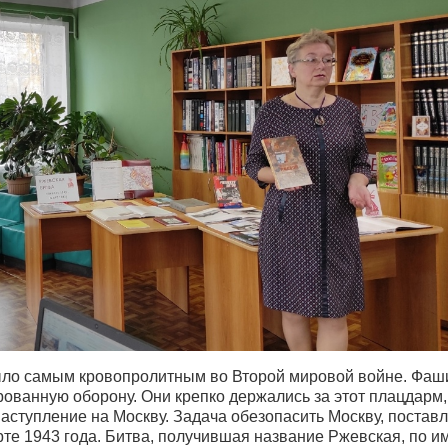
ло самым кровопролитным во Второй мировой войне. Фаш
ованную оборону. Они крепко держались за этот плацдарм,
аступление на Москву. Задача обезопасить Москву, постав
те 1943 года. Битва, получившая название Ржевская, по и