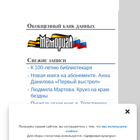
Обобщенный банк данных
Свежие записи
К 100-летию библиотекаря
Новая книга на абонементе. Анна
Данилова «Первый выстрел»
Людмила Мартова. Круиз на краю
бездны
Пункт выдачи книг д. Толстиково.
Июль.
В гости к русскому фольклору
Архивы
Пользуясь нашим сайтом, вы соглашаетесь с тем, что
мы используем
cookies
.
Архивы
Для сбора статистики используется: «Цифровая культура».