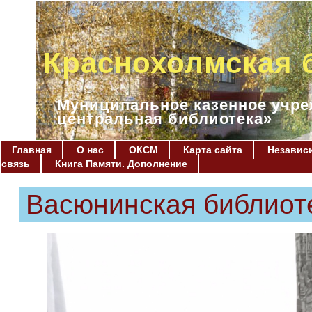
Краснохолмская 
Муниципальное казенное учре
центральная библиотека»
Главная
О нас
ОКСМ
Карта сайта
Независи
связь
Книга Памяти. Дополнение
Васюнинская библиот