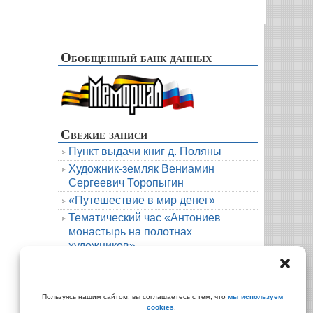
Обобщенный банк данных
Свежие записи
Пункт выдачи книг д. Поляны
Художник-земляк Вениамин
Сергеевич Торопыгин
«Путешествие в мир денег»
Тематический час «Антониев
монастырь на полотнах
художников»
Новая книга. Елена Михалёва. Тени
княжеской усадьбы
Архивы
Пользуясь нашим сайтом, вы соглашаетесь с тем, что
мы используем
cookies
.
Архивы