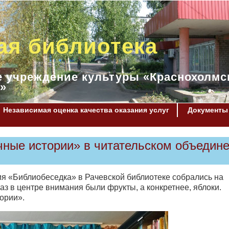
ая библиотека
 учреждение культуры «Краснохолмс
»
Независимая оценка качества оказания услуг
Документы
чные истории» в читательском объедин
ия «Библиобеседка» в Рачевской библиотеке собрались на
аз в центре внимания были фрукты, а конкретнее, яблоки.
ории».