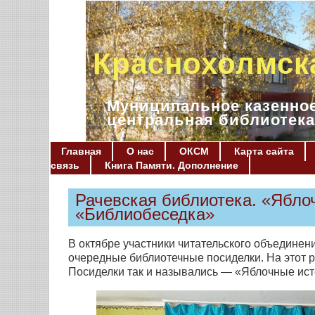
Краснохолмск
Муниципальное казенное
центральная библиотека
Главная
О нас
ОКСМ
Карта сайта
связь
Книга Памяти. Дополнение
Рачевская библиотека. «Ябло
«Библиобеседка»
В октябре участники читательского объединен
очередные библиотечные посиделки. На этот р
Посиделки так и назывались — «Яблочные ист