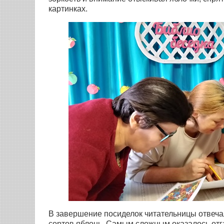
картинках.
В завершение посиделок читательницы отвеча
сортов яблонь. Самым сложным оказалось отг