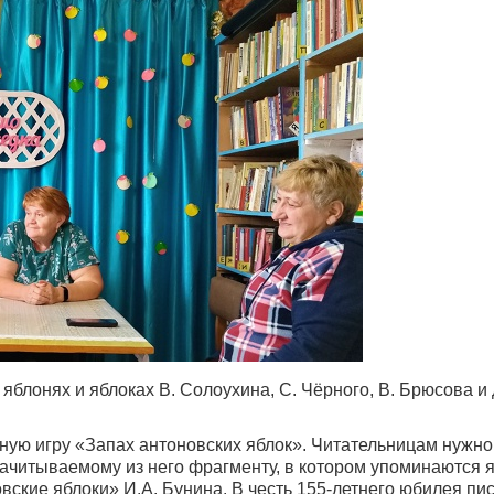
блонях и яблоках В. Солоухина, С. Чёрного, В. Брюсова и 
ую игру «Запах антоновских яблок». Читательницам нужн
зачитываемому из него фрагменту, в котором упоминаются я
ские яблоки» И.А. Бунина. В честь 155-летнего юбилея пис