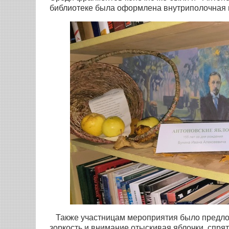
библиотеке была оформлена внутриполочная 
Также участницам мероприятия было предлож
зоркость и внимание отыскивая яблочки, спря