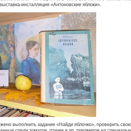
выставка-инсталляция «Антоновские яблоки».
ено выполнить задание «Найди яблочко», проверить сво
танные среди томатов, птичек и др. предметов на специаль