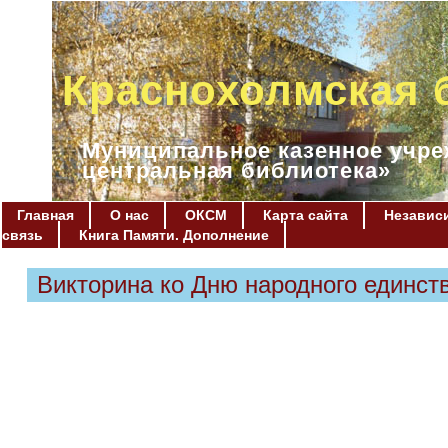
Краснохолмская 
Муниципальное казенное учре
центральная библиотека»
Главная
О нас
ОКСМ
Карта сайта
Независи
связь
Книга Памяти. Дополнение
Викторина ко Дню народного единст