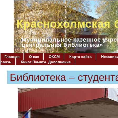
Краснохолмская 
Муниципальное казенное учре
центральная библиотека»
Главная
О нас
ОКСМ
Карта сайта
Независи
связь
Книга Памяти. Дополнение
Библиотека – студент