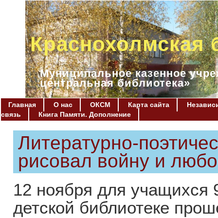
Краснохолмская 
Муниципальное казенное учре
центральная библиотека»
Главная
О нас
ОКСМ
Карта сайта
Независи
связь
Книга Памяти. Дополнение
Литературно-поэтичес
рисовал войну и люб
12 ноября для учащихся
детской библиотеке прош