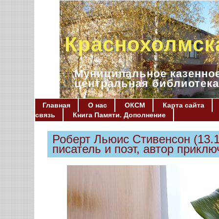
Краснохолмск
Муниципальное казенное
центральная библиотека
Главная
О нас
ОКСМ
Карта сайта
связь
Книга Памяти. Дополнение
Роберт Льюис Стивенсон (13.1
писатель и поэт, автор прикл