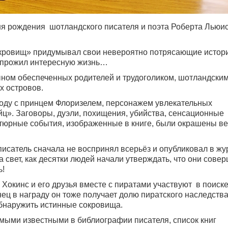
дня рождения шотландского писателя и поэта Роберта Льюи
окровищ» придумывал свои невероятно потрясающие истор
н прожил интересную жизнь…
ном обеспеченных родителей и трудоголиком, шотландски
х островов.
году с принцем Флоризелем, персонажем увлекательных
ц». Заговоры, дуэли, похищения, убийства, сенсационные
нтюрные события, изображенные в книге, были окрашены ве
исатель сначала не воспринял всерьёз и опубликовал в жу
 свет, как десятки людей начали утверждать, что они сове
ь!
Хокинс и его друзья вместе с пиратами участвуют в поиск
ец в награду он тоже получает долю пиратского наследства
обнаружить истинные сокровища.
амыми известными в библиографии писателя, список книг