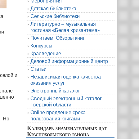
Мероприятия
Детская библиотека
Сельские библиотеки
са
Литературно – музыкальная
гостиная «Белая хризантема»
ии
Почитаем. Обзоры книг
Конкурсы
м
Краеведение
Деловой информационный центр
Статьи
селой и
Независимая оценка качества
оказания услуг
Электронный каталог
рнале
ршенно
Сводный электронный каталог
Тверской области
Online продление срока
е
пользования книгами
. Но
Календарь знаменательных дат
Краснохолмского района