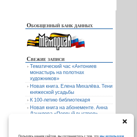
Обобщенный банк данных
Свежие записи
Тематический час «Антониев
монастырь на полотнах
художников»
Новая книга. Елена Михалёва. Тени
княжеской усадьбы
К 100-летию библиотекаря
Новая книга на абонементе. Анна
Данилова «Первый выстрел»
Людмила Мартова. Круиз на краю
бездны
Архивы
Пользуясь нашим сайтом, вы соглашаетесь с тем, что
мы используем