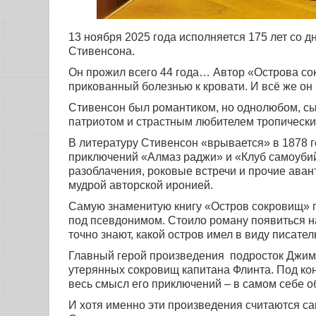
13 ноября 2025 года исполняется 175 лет со 
Стивенсона.
Он прожил всего 44 года… Автор «Острова с
прикованный болезнью к кровати. И всё же о
Стивенсон был романтиком, но однолюбом, сы
патриотом и страстным любителем тропически
В литературу Стивенсон «врывается» в 1878 
приключений «Алмаз раджи» и «Клуб самоубий
разоблачения, роковые встречи и прочие ава
мудрой авторской иронией.
Самую знаменитую книгу «Остров сокровищ» п
под псевдонимом. Стоило роману появиться на
точно знают, какой остров имел в виду писател
Главный герой произведения подросток Джим 
утерянных сокровищ капитана Флинта. Под кон
весь смысл его приключений – в самом себе 
И хотя именно эти произведения считаются с