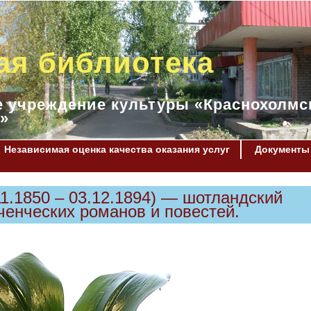
ая библиотека
 учреждение культуры «Краснохолмс
»
Независимая оценка качества оказания услуг
Документы
1.1850 – 03.12.1894) — шотландский
юченческих романов и повестей.