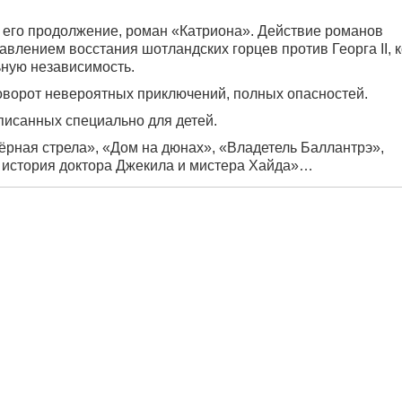
 его продолжение, роман «Катриона». Действие романов
давлением восстания шотландских горцев против Георга II, к
ную независимость.
оворот невероятных приключений, полных опасностей.
писанных специально для детей.
ёрная стрела», «Дом на дюнах», «Владетель Баллантрэ»,
история доктора Джекила и мистера Хайда»…