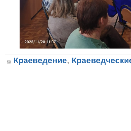
Краеведение
,
Краеведчески