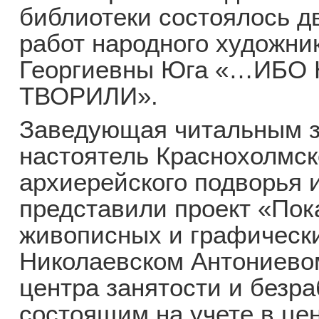
библиотеки состоялось д
работ народного художн
Георгиевны Юга «…ИБО
ТВОРИЛИ».
Заведующая читальным з
настоятель Краснохолмск
архиерейского подворья 
представили проект «Пок
живописных и графически
Николаевском Антониево
центра занятости и безр
состоящим на учете в це