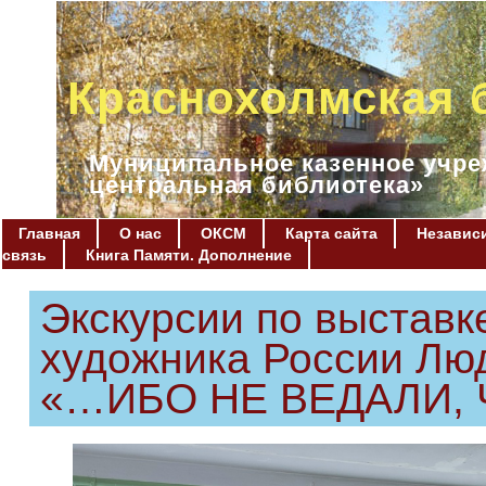
Краснохолмская 
Муниципальное казенное учре
центральная библиотека»
Главная
О нас
ОКСМ
Карта сайта
Независи
связь
Книга Памяти. Дополнение
Экскурсии по выставк
художника России Лю
«…ИБО НЕ ВЕДАЛИ, 