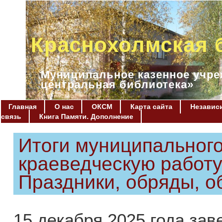
Краснохолмская 
Муниципальное казенное учре
центральная библиотека»
Главная
О нас
ОКСМ
Карта сайта
Независи
связь
Книга Памяти. Дополнение
Итоги муниципального
краеведческую работ
Праздники, обряды, 
15 декабря 2025 года за