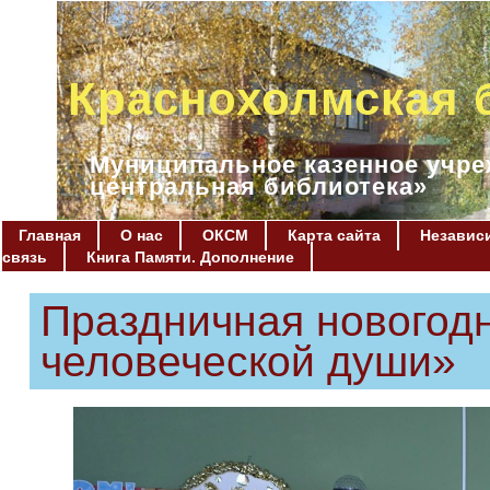
Краснохолмская 
Муниципальное казенное учре
центральная библиотека»
Главная
О нас
ОКСМ
Карта сайта
Независи
связь
Книга Памяти. Дополнение
Праздничная новогод
человеческой души»