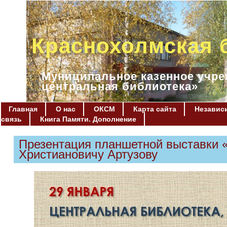
Краснохолмская 
Муниципальное казенное учре
центральная библиотека»
Главная
О нас
ОКСМ
Карта сайта
Независи
связь
Книга Памяти. Дополнение
Презентация планшетной выставки «
Христиановичу Артузову