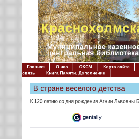
Краснохолмск
Муниципальное казенное
центральная библиотека
Главная
О нас
ОКСМ
Карта сайта
связь
Книга Памяти. Дополнение
В стране веселого детства
К 120 летию со дня рождения Агнии Львовны 