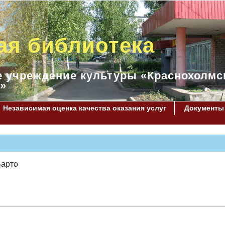
ая библиотека
 учреждение культуры «Краснохолмс
»
Независимая оценка качества оказания услуг
Документы
Барто