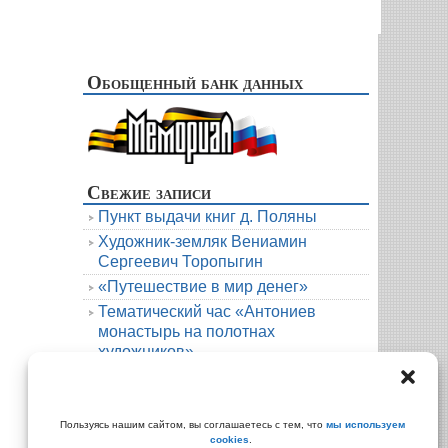
Обобщенный банк данных
Свежие записи
Пункт выдачи книг д. Поляны
Художник-земляк Вениамин
Сергеевич Торопыгин
«Путешествие в мир денег»
Тематический час «Антониев
монастырь на полотнах
художников»
Новая книга. Елена Михалёва. Тени
княжеской усадьбы
Архивы
Пользуясь нашим сайтом, вы соглашаетесь с тем, что
мы используем
cookies
.
Архивы