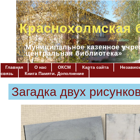
Краснохолмская 
Муниципальное казенное учре
центральная библиотека»
Главная
О нас
ОКСМ
Карта сайта
Независи
связь
Книга Памяти. Дополнение
Загадка двух рисунко