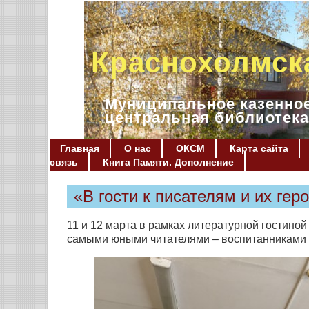
Краснохолмск
Муниципальное казенное
центральная библиотека
Главная
О нас
ОКСМ
Карта сайта
связь
Книга Памяти. Дополнение
«В гости к писателям и их гер
11 и 12 марта в рамках литературной гостин
самыми юными читателями – воспитанниками 