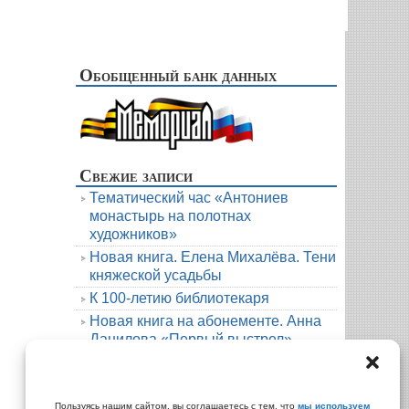
Обобщенный банк данных
Свежие записи
Тематический час «Антониев
монастырь на полотнах
художников»
Новая книга. Елена Михалёва. Тени
княжеской усадьбы
К 100-летию библиотекаря
Новая книга на абонементе. Анна
Данилова «Первый выстрел»
Людмила Мартова. Круиз на краю
бездны
Архивы
Пользуясь нашим сайтом, вы соглашаетесь с тем, что
мы используем