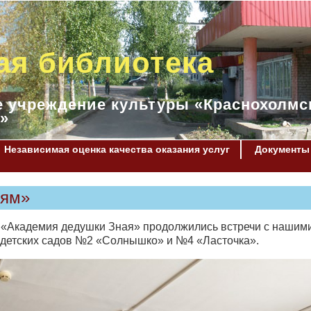
ая библиотека
 учреждение культуры «Краснохолмс
»
Независимая оценка качества оказания услуг
Документы
оям»
ой «Академия дедушки Зная» продолжились встречи с нашим
детских садов №2 «Солнышко» и №4 «Ласточка».