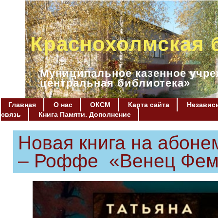
Краснохолмская 
Муниципальное казенное учре
центральная библиотека»
Главная
О нас
ОКСМ
Карта сайта
Независи
связь
Книга Памяти. Дополнение
Новая книга на абоне
– Роффе «Венец Фе