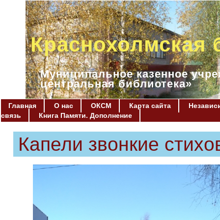
Краснохолмская 
Муниципальное казенное учре
центральная библиотека»
Главная
О нас
ОКСМ
Карта сайта
Независи
связь
Книга Памяти. Дополнение
Капели звонкие стихо