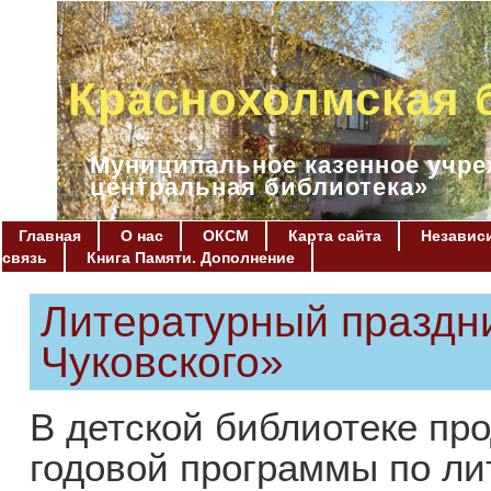
Краснохолмская 
Муниципальное казенное учре
центральная библиотека»
Главная
О нас
ОКСМ
Карта сайта
Независи
связь
Книга Памяти. Дополнение
Литературный праздни
Чуковского»
В детской библиотеке пр
годовой программы по ли