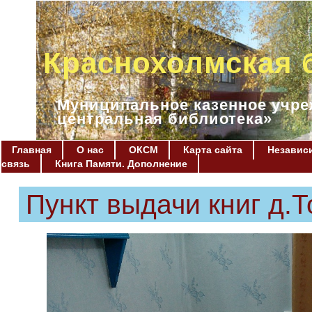
Краснохолмская 
Муниципальное казенное учре
центральная библиотека»
Главная
О нас
ОКСМ
Карта сайта
Независи
связь
Книга Памяти. Дополнение
Пункт выдачи книг д.