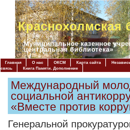
Краснохолмская 
Муниципальное казенное учре
центральная библиотека»
Главная
О нас
ОКСМ
Карта сайта
Независи
связь
Книга Памяти. Дополнение
Международный моло
социальной антикорр
«Вместе против корру
Генеральной прокуратуро