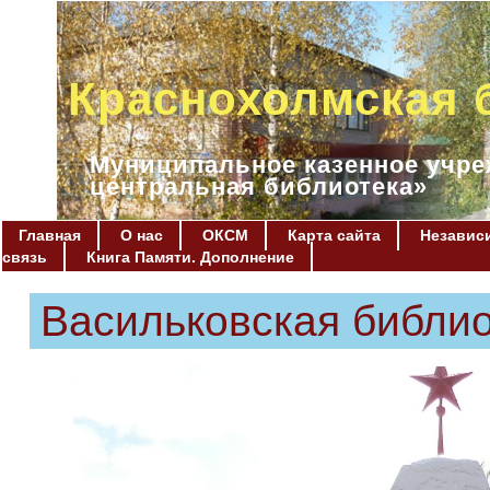
Краснохолмская 
Муниципальное казенное учре
центральная библиотека»
Главная
О нас
ОКСМ
Карта сайта
Независи
связь
Книга Памяти. Дополнение
Васильковская библи