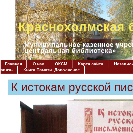
Краснохолмская 
Муниципальное казенное учре
центральная библиотека»
Главная
О нас
ОКСМ
Карта сайта
Независи
связь
Книга Памяти. Дополнение
К истокам русской пи