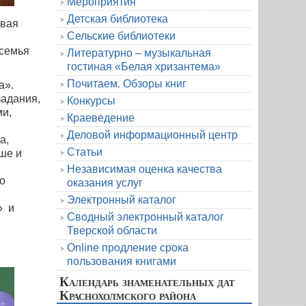
Мероприятия
Детская библиотека
овая
Сельские библиотеки
 семья
Литературно – музыкальная
гостиная «Белая хризантема»
Почитаем. Обзоры книг
а».
задания,
Конкурсы
ми,
Краеведение
Деловой информационный центр
а,
Статьи
ше и
й
Независимая оценка качества
о
оказания услуг
Электронный каталог
» и
Сводный электронный каталог
Тверской области
Online продление срока
пользования книгами
Календарь знаменательных дат
Краснохолмского района