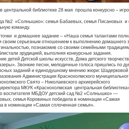
 в центральной библиотеке 28 мая прошла конкурсно – игр
сада №2 «Солнышко»: семья Бабаевых, семья Писановых и
ьную команду.
точки и домашнее задание – «Наша семья талантами полн
ри своим серьезным отношением к выполнению домашнего 
гинальностью, познакомив со своими семейными традиция
листали эрудицией, выполняя конкурсные задания.
е детей Детской школы искусств, Дома детского творчеств
азеры». Звонкие песни, мелодичные голоса пришлись по ду
курсных заданий и единодушному мнению жюри: Шадерково
разования Администрации Краснохолмского муниципальног
нохолмского Свято – Николаевского архиерейского
директора МКУК «Краснохолмская центральная библиотека
о воспитателя МБДОУ детский сад №2 «Солнышко» —
овых, семья Коровиных победила в номинации «Самая
ла в номинации «Самая сплоченная семья».