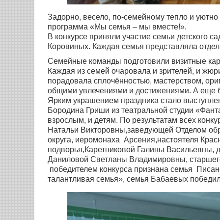
Задорно, весело, по-семейному тепло и уютно
программа «Мы семья – мы вместе!».
В конкурсе приняли участие семьи детского 
Коровиных. Каждая семья представляла отдел
Семейные команды подготовили визитные кар
Каждая из семей очаровала и зрителей, и жю
порадовала сплочённостью, мастерством, ори
общими увлечениями и достижениями. А еще б
Ярким украшением праздника стало выступлени
Бородина Гриши из театральной студии «Фант
взрослым, и детям. По результатам всех кон
Натальи Викторовны,заведующей Отделом об
округа, иеромонаха Арсения,настоятеля Крас
подворья,Каретниковой Галины Васильевны, 
Даниловой Светланы Владимировны, старшег
победителем конкурса признана семья Писан
талантливая семья», семья Бабаевых победи