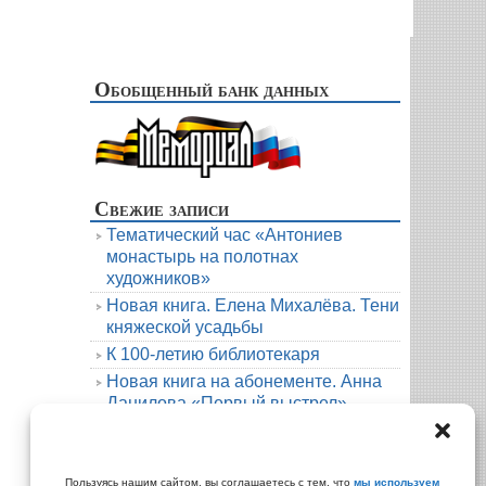
Обобщенный банк данных
Свежие записи
Тематический час «Антониев
монастырь на полотнах
художников»
Новая книга. Елена Михалёва. Тени
княжеской усадьбы
К 100-летию библиотекаря
Новая книга на абонементе. Анна
Данилова «Первый выстрел»
Людмила Мартова. Круиз на краю
бездны
Архивы
Пользуясь нашим сайтом, вы соглашаетесь с тем, что
мы используем