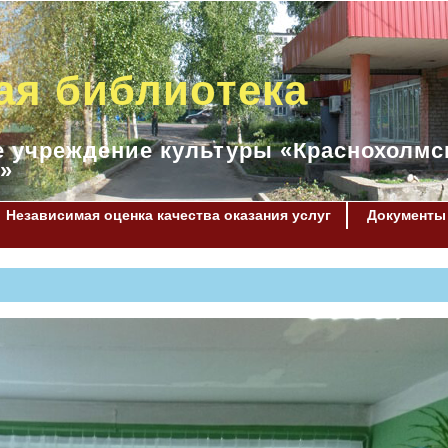
ая библиотека
 учреждение культуры «Краснохолмс
»
Независимая оценка качества оказания услуг
Документы