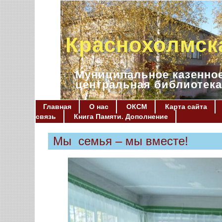
Краснохолмск
Муниципальное казенное
центральная библиотека
Главная
О нас
ОКСМ
Карта сайта
связь
Книга Памяти. Дополнение
Мы семья – мы вместе!