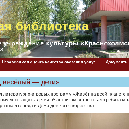
ая библиотека
 учреждение культуры «Краснохолмс
»
Независимая оценка качества оказания услуг
Документы
д весёлый — дети»
икл литературно-игровых программ «Живёт на всей планете 
му дню защиты детей. Участникам встреч стали ребята м
я школ города и Дома детского творчества.