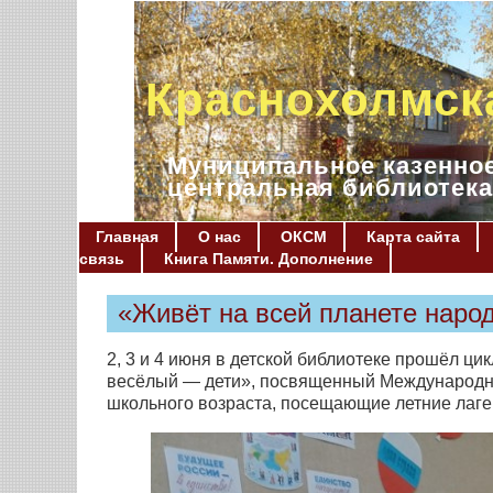
Краснохолмск
Муниципальное казенное
центральная библиотека
Главная
О нас
ОКСМ
Карта сайта
связь
Книга Памяти. Дополнение
«Живёт на всей планете наро
2, 3 и 4 июня в детской библиотеке прошёл ц
весёлый — дети», посвященный Международно
школьного возраста, посещающие летние лагер