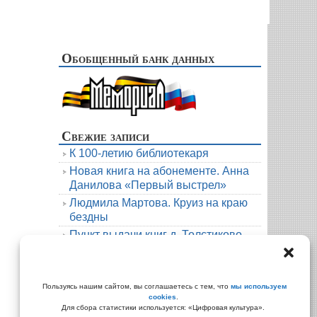
Обобщенный банк данных
Свежие записи
К 100-летию библиотекаря
Новая книга на абонементе. Анна
Данилова «Первый выстрел»
Людмила Мартова. Круиз на краю
бездны
Пункт выдачи книг д. Толстиково.
Июль.
В гости к русскому фольклору
Архивы
Пользуясь нашим сайтом, вы соглашаетесь с тем, что
мы используем
cookies
.
Архивы
Для сбора статистики используется: «Цифровая культура».