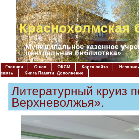
Краснохолмская 
Муниципальное казенное учре
центральная библиотека»
Главная
О нас
ОКСМ
Карта сайта
Независи
связь
Книга Памяти. Дополнение
Литературный круиз п
Верхневолжья».