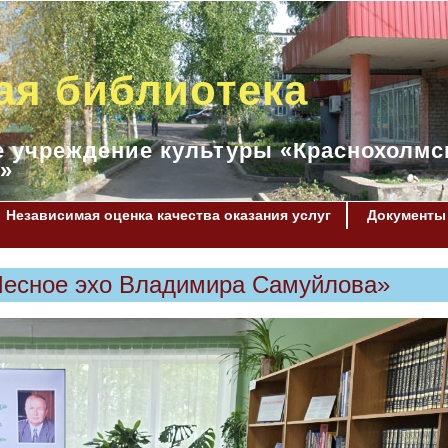
ая библиотека
 учреждение культуры «Краснохолмс
»
Независимая оценка качества оказания услуг
Документы
Лесное эхо Владимира Самуйлова»