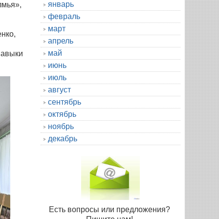
январь
лмья»,
февраль
март
нко,
апрель
май
навыки
июнь
июль
август
сентябрь
октябрь
ноябрь
декабрь
Есть вопросы или предложения?