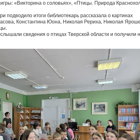
 игры: «Викторина о соловьях», «Птицы. Природа Краснохо
юри подводило итоги библиотекарь рассказала о картинах
асова, Константина Юона, Николая Рериха, Николая Яроше
цы.
слышали сведения о птицах Тверской области и получили 