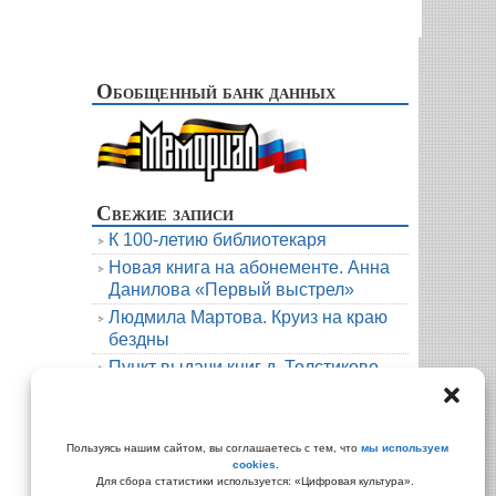
Обобщенный банк данных
Свежие записи
К 100-летию библиотекаря
Новая книга на абонементе. Анна
Данилова «Первый выстрел»
Людмила Мартова. Круиз на краю
бездны
Пункт выдачи книг д. Толстиково.
Июль.
В гости к русскому фольклору
Архивы
Пользуясь нашим сайтом, вы соглашаетесь с тем, что
мы используем
cookies
.
Архивы
Для сбора статистики используется: «Цифровая культура».