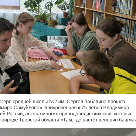
 лагеря средней школы №2 им. Сергея Забавина прошла
имира Самуйлова», приуроченная к 75-летию Владимира
й России, автора многих природоведческих книг, которые
рироде Тверской области «Там, где растёт венерин башмач