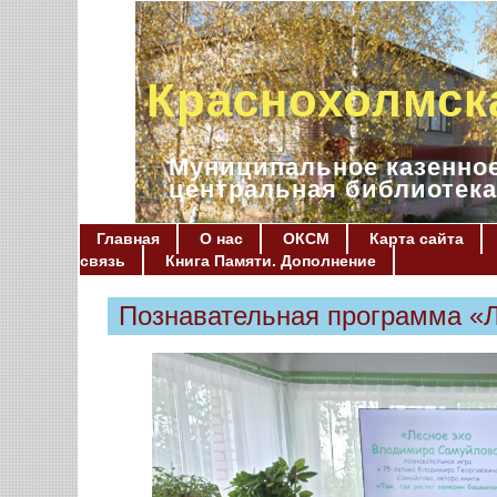
Краснохолмск
Муниципальное казенное
центральная библиотека
Главная
О нас
ОКСМ
Карта сайта
связь
Книга Памяти. Дополнение
Познавательная программа «