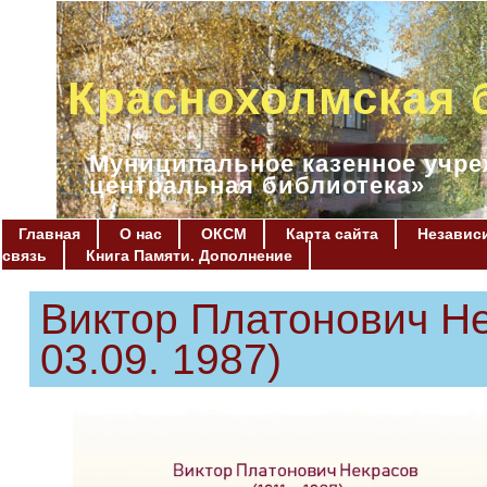
Краснохолмская 
Муниципальное казенное учре
центральная библиотека»
Главная
О нас
ОКСМ
Карта сайта
Независи
связь
Книга Памяти. Дополнение
Виктор Платонович Не
03.09. 1987)