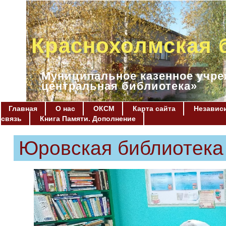
Краснохолмская 
Муниципальное казенное учре
центральная библиотека»
Главная
О нас
ОКСМ
Карта сайта
Независи
связь
Книга Памяти. Дополнение
Юровская библиотека