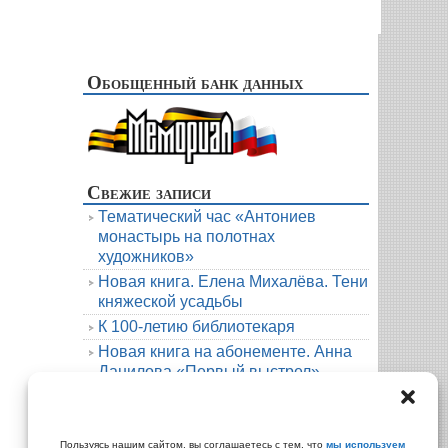
Обобщенный банк данных
Свежие записи
Тематический час «Антониев
монастырь на полотнах
художников»
Новая книга. Елена Михалёва. Тени
княжеской усадьбы
К 100-летию библиотекаря
Новая книга на абонементе. Анна
Данилова «Первый выстрел»
Людмила Мартова. Круиз на краю
бездны
Архивы
Пользуясь нашим сайтом, вы соглашаетесь с тем, что
мы используем