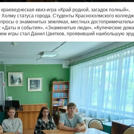
 краеведческая квиз-игра «Край родной, загадок полный»,
Холму статуса города. Студенты Краснохолмского коллед
опросы о знаменитых земляках, местных достопримечательн
: «Даты и события», «Знаменитые люди», «Купеческие дома
лем игры стал Данил Цветков, проявивший наибольшую эру