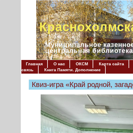
Краснохолмск
Муниципальное казенное
центральная библиотека
Главная
О нас
ОКСМ
Карта сайта
связь
Книга Памяти. Дополнение
Квиз-игра «Край родной, зага