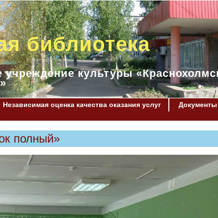
ая библиотека
 учреждение культуры «Краснохолмс
»
Независимая оценка качества оказания услуг
Документы
док полный»