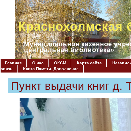
Краснохолмская 
Муниципальное казенное учре
центральная библиотека»
Главная
О нас
ОКСМ
Карта сайта
Независи
связь
Книга Памяти. Дополнение
Пункт выдачи книг д. 