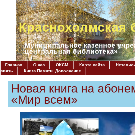
Краснохолмская 
Муниципальное казенное учре
центральная библиотека»
Главная
О нас
ОКСМ
Карта сайта
Независи
связь
Книга Памяти. Дополнение
Новая книга на абоне
«Мир всем»