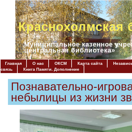
Краснохолмская 
Муниципальное казенное учре
центральная библиотека»
Главная
О нас
ОКСМ
Карта сайта
Независи
связь
Книга Памяти. Дополнение
Познавательно-игров
небылицы из жизни зв