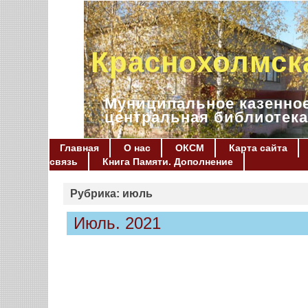
Краснохолмск
Муниципальное казенное
центральная библиотека
Главная
О нас
ОКСМ
Карта сайта
связь
Книга Памяти. Дополнение
Рубрика: июль
Июль. 2021