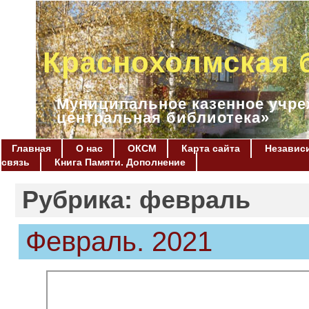
Краснохолмская 
Муниципальное казенное учре
центральная библиотека»
Главная
О нас
ОКСМ
Карта сайта
Независи
связь
Книга Памяти. Дополнение
Рубрика: февраль
Февраль. 2021