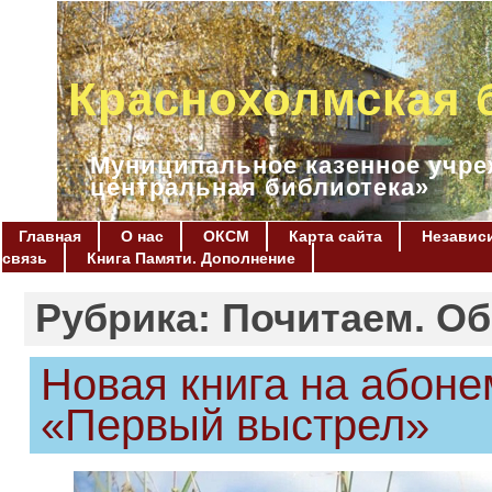
Краснохолмская 
Муниципальное казенное учре
центральная библиотека»
Главная
О нас
ОКСМ
Карта сайта
Независи
связь
Книга Памяти. Дополнение
Рубрика: Почитаем. Об
Новая книга на абон
«Первый выстрел»