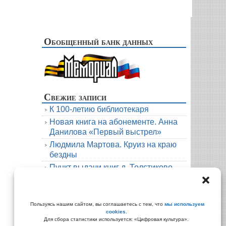
Обобщенный банк данных
Свежие записи
К 100-летию библиотекаря
Новая книга на абонементе. Анна
Данилова «Первый выстрел»
Людмила Мартова. Круиз на краю
бездны
Пункт выдачи книг д. Толстиково.
Июль.
В гости к русскому фольклору
Архивы
Пользуясь нашим сайтом, вы соглашаетесь с тем, что
мы используем
cookies
.
Архивы
Для сбора статистики используется: «Цифровая культура».