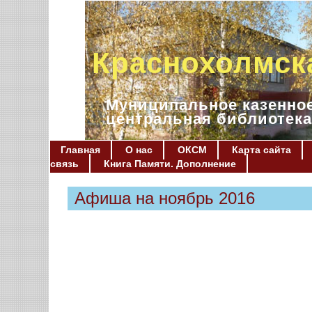
Краснохолмск
Муниципальное казенное
центральная библиотека
Главная
О нас
ОКСМ
Карта сайта
связь
Книга Памяти. Дополнение
Афиша на ноябрь 2016