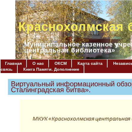
Краснохолмская 
Муниципальное казенное учре
центральная библиотека»
Главная
О нас
ОКСМ
Карта сайта
Независи
связь
Книга Памяти. Дополнение
Виртуальный информационный обзор
Сталинградская битва».