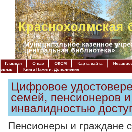
Краснохолмская 
Муниципальное казенное учре
центральная библиотека»
Главная
О нас
ОКСМ
Карта сайта
Независи
связь
Книга Памяти. Дополнение
Цифровое удостовере
семей, пенсионеров и
инвалидностью досту
Пенсионеры и граждане с